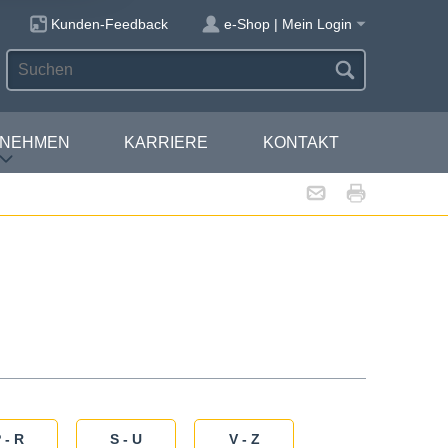
Kunden-Feedback
e-Shop | Mein Login
RNEHMEN
KARRIERE
KONTAKT
 - R
S - U
V - Z