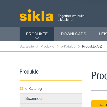
Together we build.
siklasicher.
PRODUKTE
DOWNLOADS
LEI
Startseite
Produkte
e-Katalog
Produkte A-Z
Produkte
Pro
e-Katalog
Siconnect
A - D