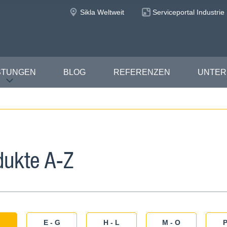
Sikla Weltweit
Serviceportal Industrie
STUNGEN
BLOG
REFERENZEN
UNTE
dukte A-Z
E - G
H - L
M - O
P