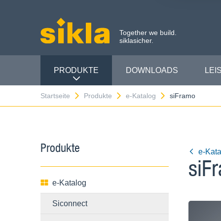
Together we build.
siklasicher.
PRODUKTE
DOWNLOADS
LEI
Startseite
Produkte
e-Katalog
siFramo
Produkte
e-Kata
siF
e-Katalog
Siconnect