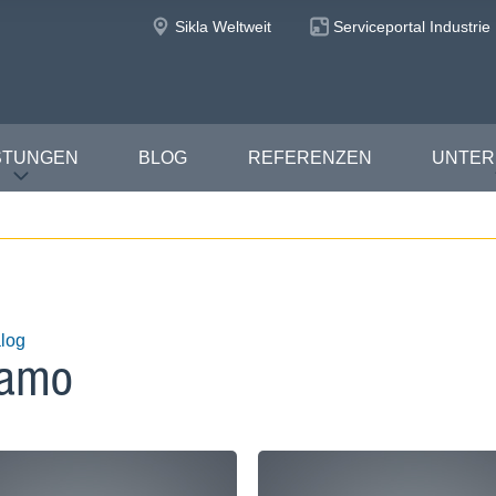
Sikla Weltweit
Serviceportal Industrie
STUNGEN
BLOG
REFERENZEN
UNTE
log
ramo