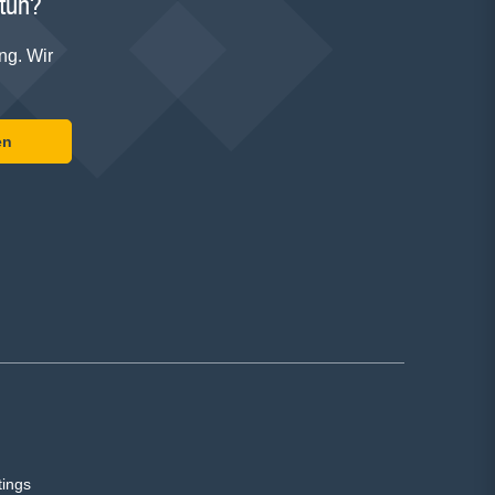
 tun?
ng. Wir
en
tings