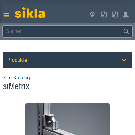
Produkte
e-Katalog
siMetrix