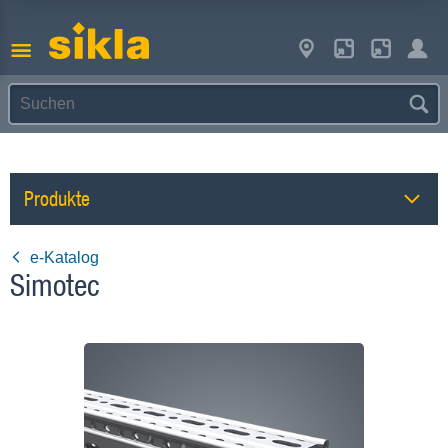
Produkte
e-Katalog
Simotec