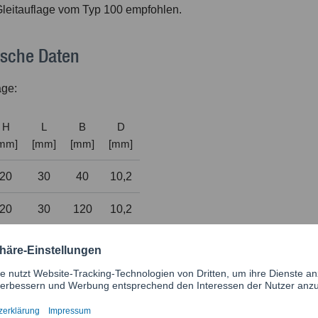
Gleitauflage vom Typ 100 empfohlen.
ische Daten
age:
H
L
B
D
mm]
[mm]
[mm]
[mm]
20
30
40
10,2
20
30
120
10,2
für Flanschbreite
[mm]
80 - 120