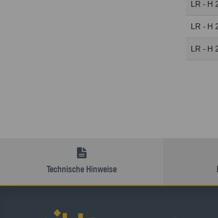
LR - H 
LR - H 
LR - H 
Technische Hinweise