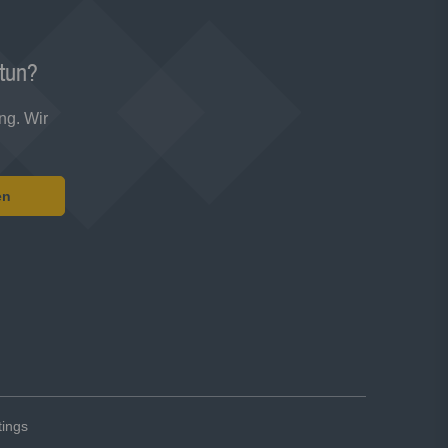
 tun?
ng. Wir
en
tings