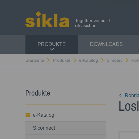
Together we build.
siklasicher.
PRODUKTE
DOWNLOADS
Startseite
Produkte
e-Katalog
Simotec
Roh
Produkte
Rohrl
Los
e-Katalog
Siconnect