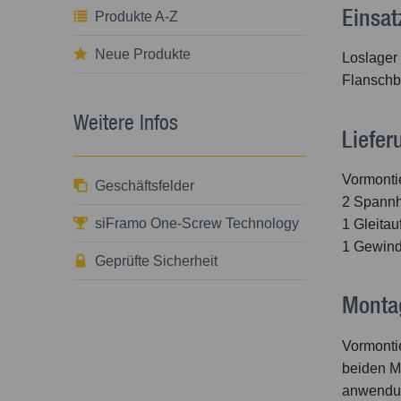
Einsat
Produkte A-Z
Neue Produkte
Loslager 
Flanschb
Weitere Infos
Liefe
Vormonti
Geschäftsfelder
2 Spannh
siFramo One-Screw Technology
1 Gleitau
1 Gewind
Geprüfte Sicherheit
Monta
Vormonti
beiden Mu
anwendun