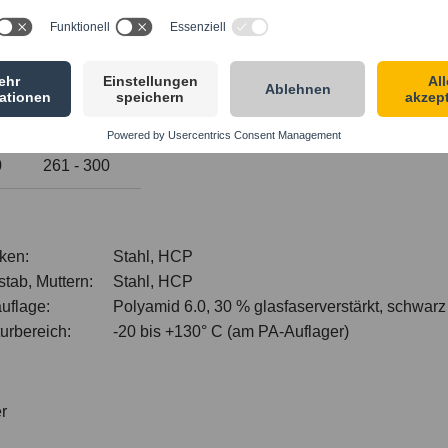
0
121 - 160
0
161 - 220
0
221 - 260
0
261 - 300
ken:
Stahl, HCP
tab, Muttern:
Stahl, HCP
uflage:
Polyamid 6.0, 30 % glasfaserverstärkt, schwarz
urbereich:
-20 bis +130° C (am PA-Auflager)
r