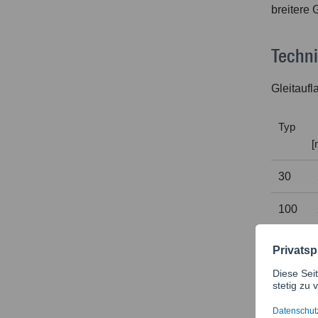
breitere 
Techn
Gleitaufl
Typ
[
30
100
Typ
80/120