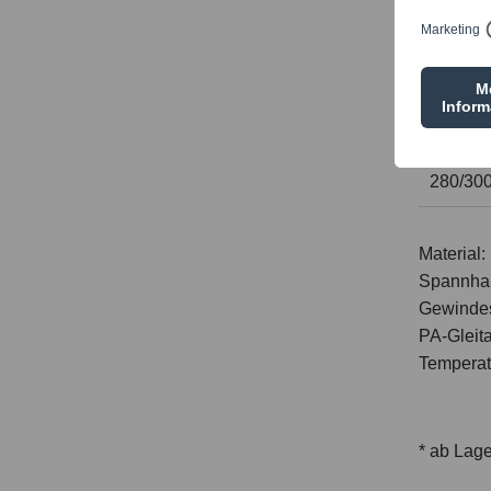
140/16
180/22
240/26
280/30
Material:
Spannha
Gewindes
PA-Gleita
Temperat
* ab Lage