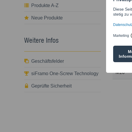
Produkte A-Z
Material:
Neue Produkte
Typ
Weitere Infos
M10
M12
Geschäftsfelder
M16
siFramo One-Screw Technology
Geprüfte Sicherheit