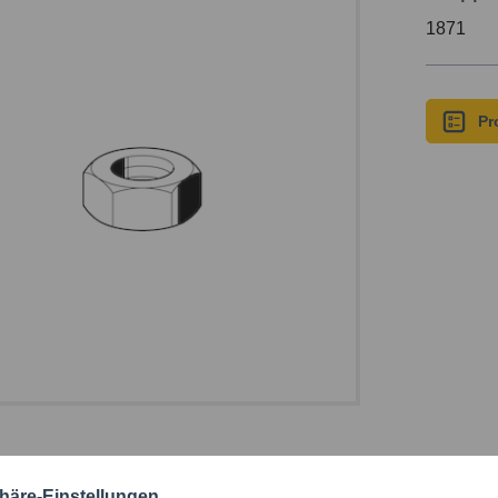
1871
Pr
ische Daten