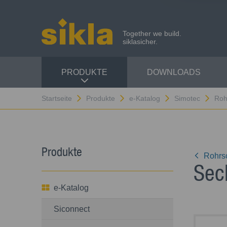
Together we build.
siklasicher.
PRODUKTE
DOWNLOADS
Startseite
Produkte
e-Katalog
Simotec
Roh
Produkte
Rohrs
Sec
e-Katalog
Siconnect