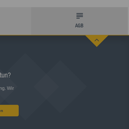
AGB
 tun?
ng. Wir
en