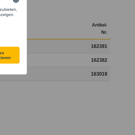
Artikel-
Nr.
162391
162382
163019