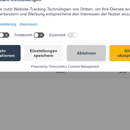
Stahl Güteklasse 8, HCP
G
Verp.
[kg]
[Stück]
0,01
100
0,01
100
0,03
100