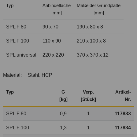
Typ
Anbindefläche
Maße der Grundplatte
[mm]
[mm]
SPL F 80
90 x 70
190 x 80 x 8
SPL F 100
110 x 90
210 x 100 x 8
SPL universal
220 x 220
370 x 370 x 12
Material:
Stahl, HCP
Typ
G
Verp.
Artikel-
[kg]
[Stück]
Nr.
SPL F 80
0,9
1
117833
SPL F 100
1,3
1
117834