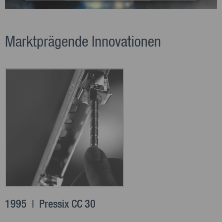
Akzeptieren
powered by
Usercentrics Consent
Marktprägende Innovationen
Management Platform
1995 | Pressix CC 30