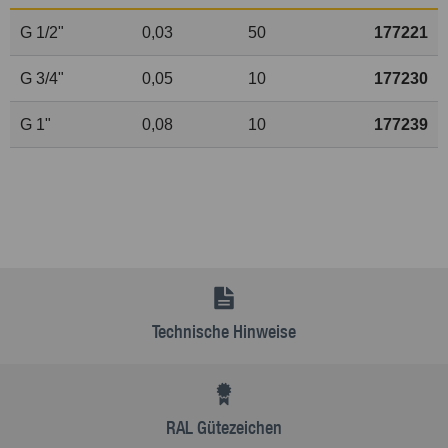
G
1
/
2
"
0,03
50
177221
G
3
/
4
"
0,05
10
177230
G 1"
0,08
10
177239
Technische Hinweise
RAL Gütezeichen