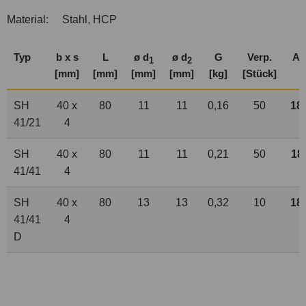
Material:
Stahl, HCP
Typ
b x s
L
ø d
ø d
G
Verp.
Art
1
2
[mm]
[mm]
[mm]
[mm]
[kg]
[Stück]
SH
40 x
80
11
11
0,16
50
18
41/21
4
SH
40 x
80
11
11
0,21
50
18
41/41
4
SH
40 x
80
13
13
0,32
10
18
41/41
4
D