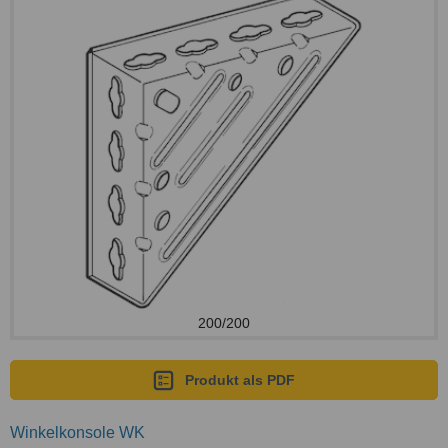
200/200
Produkt als PDF
Winkelkonsole WK