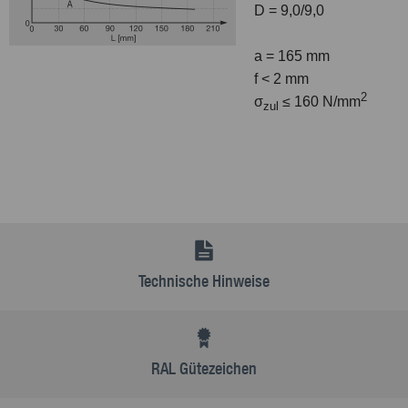
D = 9,0/9,0
a = 165 mm
f < 2 mm
2
σ
≤ 160 N/mm
zul
Technische Hinweise
RAL Gütezeichen