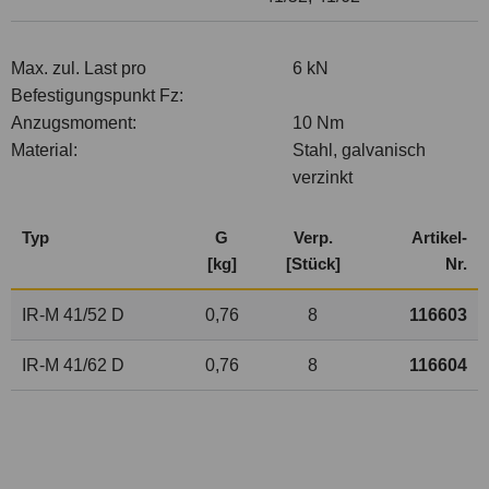
Max. zul. Last pro
6 kN
Befestigungspunkt Fz:
Anzugsmoment:
10 Nm
Material:
Stahl, galvanisch
verzinkt
Typ
G
Verp.
Artikel-
[kg]
[Stück]
Nr.
IR-M 41/52 D
0,76
8
116603
IR-M 41/62 D
0,76
8
116604