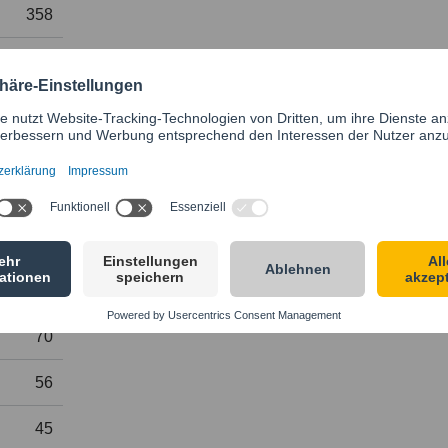
358
269
209
165
132
106
86
70
56
45