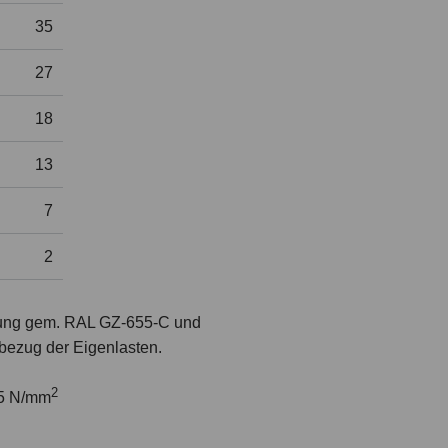
35
27
18
13
7
2
ung gem. RAL GZ-655-C und
nbezug der Eigenlasten.
2
5 N/mm