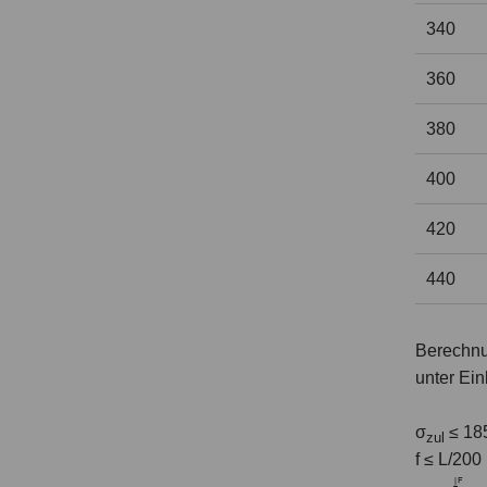
340
360
380
400
420
440
Berechn
unter Ei
σ
≤ 18
zul
f ≤ L/200