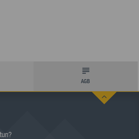
AGB
 tun?