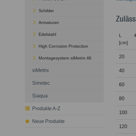
Schilder
Zuläss
Armaturen
Edelstahl
L
4
[cm]
High Corrosion Protection
20
Montagesystem siMetrix 46
siMetrix
40
Simotec
60
Siaqua
80
Produkte A-Z
100
Neue Produkte
120