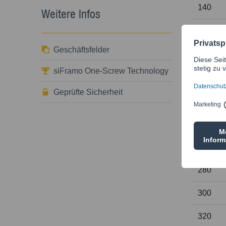
140
Weitere Infos
160
Geschäftsfelder
180
siFramo One-Screw Technology
200
Geprüfte Sicherheit
220
240
260
280
300
320