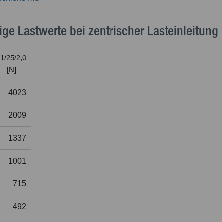
ige Lastwerte bei zentrischer Lasteinleitung
1/25/2,0
[N]
4023
2009
1337
1001
715
492