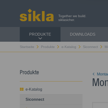
Together we build.
siklasicher.
PRODUKTE
DOWNLOADS
Startseite
Produkte
e-Katalog
Siconnect
M
Produkte
Monta
Mon
e-Katalog
Siconnect