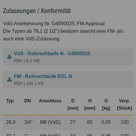
Zulassungen / Konformität
VdS-Anerkennung Nr. G4850025; FM-Approval
Die Typen ab 76,1 (2
1
/
2
") besitzen sowohl eine FM- als
auch eine VdS-Zulassung.
VdS - Rohrschlaufe N - G4850025
PDF | 6.2 MB
FM - Rohrschlaufe RSL N
PDF | 185.1 KB
Typ
DN
Anschluss
D
H
G
Verp.
[mm]
[mm]
[kg]
[Stück]
26,9
3
/
4
"
M8 (VdS)
27
65
0,05
100