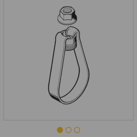
Wir benötigen Ihre Zustimmung, um
den Vimeo-Service zu laden!
Wir verwenden einen Service eines
Drittanbieters, um Videoinhalte
einzubetten. Dieser Service kann Daten
zu Ihren Aktivitäten sammeln. Bitte
lesen Sie die Details durch und stimmen
Sie der Nutzung des Service zu, um
dieses Video anzusehen.
Mehr Informationen
Akzeptieren
powered by
Usercentrics Consent