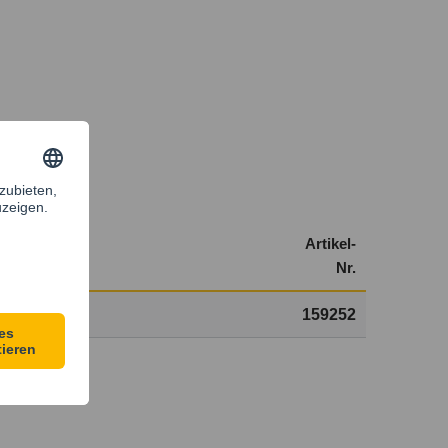
Verp.
Artikel-
[Satz]
Nr.
1
159252