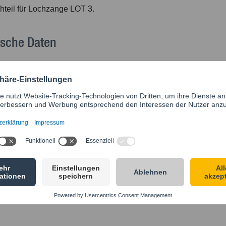
hteil für Lochzange LOT 3.
ische Daten
pel:
Stahl, gehärtet, ø 10,5 mm
rfedern:
Edelstahl
G
[kg]
 3
0,06