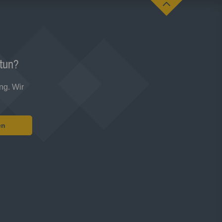
 tun?
ng. Wir
en