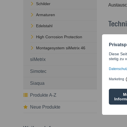
Schilder
Austausc
Armaturen
Techn
Edelstahl
High Corrosion Protection
Material:
Lochstem
Montagesystem siMetrix 46
Auswerfe
siMetrix
Typ
Simotec
Siaqua
LS LOT
Produkte A-Z
Neue Produkte