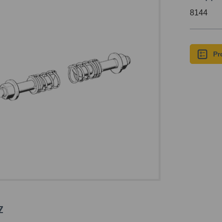
8144
Pr
z