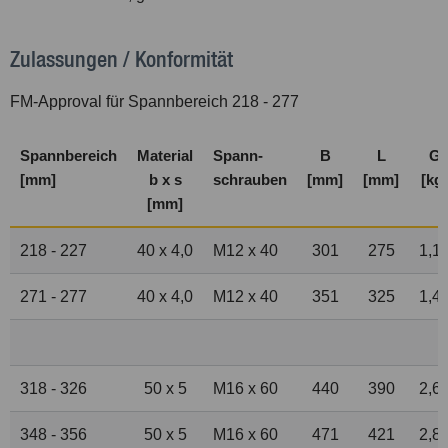
Zulassungen / Konformität
FM-Approval für Spannbereich 218 - 277
Spannbereich
Material
Spann-
B
L
G
[mm]
b x s
schrauben
[mm]
[mm]
[kg]
[mm]
218 - 227
40 x 4,0
M12 x 40
301
275
1,1
271 - 277
40 x 4,0
M12 x 40
351
325
1,4
318 - 326
50 x 5
M16 x 60
440
390
2,6
348 - 356
50 x 5
M16 x 60
471
421
2,8