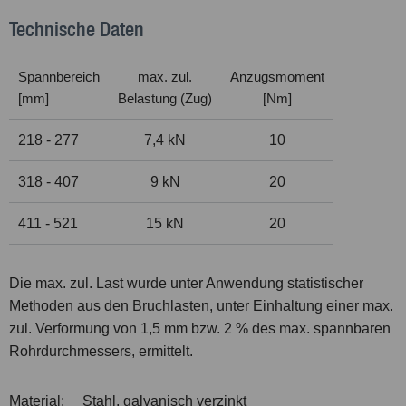
Technische Daten
Spannbereich
max. zul.
Anzugsmoment
[mm]
Belastung (Zug)
[Nm]
218 - 277
7,4 kN
10
318 - 407
9 kN
20
411 - 521
15 kN
20
Die max. zul. Last wurde unter Anwendung statistischer
Methoden aus den Bruchlasten, unter Einhaltung einer max.
zul. Verformung von 1,5 mm bzw. 2 % des max. spannbaren
Rohrdurchmessers, ermittelt.
Material:
Stahl, galvanisch verzinkt