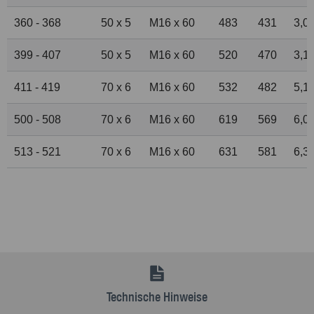
360 - 368
50 x 5
M16 x 60
483
431
3,0
399 - 407
50 x 5
M16 x 60
520
470
3,1
411 - 419
70 x 6
M16 x 60
532
482
5,1
500 - 508
70 x 6
M16 x 60
619
569
6,0
513 - 521
70 x 6
M16 x 60
631
581
6,3
Technische Hinweise