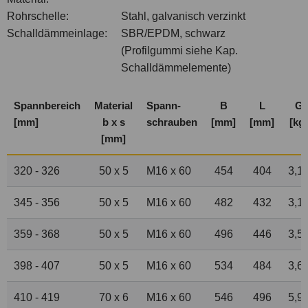
Rohrschelle:
Stahl, galvanisch verzinkt
Schalldämmeinlage:
SBR/EPDM, schwarz
(Profilgummi siehe Kap.
Schalldämmelemente)
Spannbereich
Material
Spann-
B
L
G
[mm]
b x s
schrauben
[mm]
[mm]
[kg]
[mm]
320 - 326
50 x 5
M16 x 60
454
404
3,1
345 - 356
50 x 5
M16 x 60
482
432
3,1
359 - 368
50 x 5
M16 x 60
496
446
3,5
398 - 407
50 x 5
M16 x 60
534
484
3,6
410 - 419
70 x 6
M16 x 60
546
496
5,9