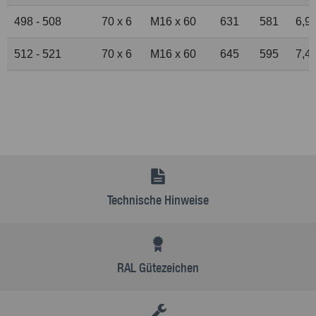
498 - 508
70 x 6
M16 x 60
631
581
6,9
512 - 521
70 x 6
M16 x 60
645
595
7,4
Technische Hinweise
RAL Gütezeichen