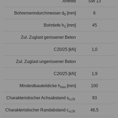
Antrieb
SW 13
Bohrernenndurchmesser d
[mm]
6
0
Bohrtiefe h
[mm]
45
1
Zul. Zuglast gerissener Beton
C20/25 [kN]
1,0
Zul. Zuglast ungerissener Beton
C20/25 [kN]
1,9
Mindestbauteildicke h
[mm]
100
min
Charakteristischer Achsabstand s
93
cr,N
Charakteristischer Randabstand c
46,5
cr,N