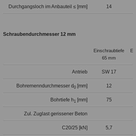
Durchgangsloch im Anbauteil ≤ [mm]
14
Schraubendurchmesser 12 mm
Einschraubtiefe
Ei
65 mm
Antrieb
SW 17
Bohrernenndurchmesser d
[mm]
12
0
Bohrtiefe h
[mm]
75
1
Zul. Zuglast gerissener Beton
C20/25 [kN]
5,7