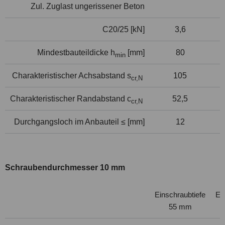
Zul. Zuglast ungerissener Beton
C20/25 [kN]
3,6
Mindestbauteildicke h
[mm]
80
min
Charakteristischer Achsabstand s
105
cr,N
Charakteristischer Randabstand c
52,5
cr,N
Durchgangsloch im Anbauteil ≤ [mm]
12
Schraubendurchmesser 10 mm
Einschraubtiefe
Ei
55 mm