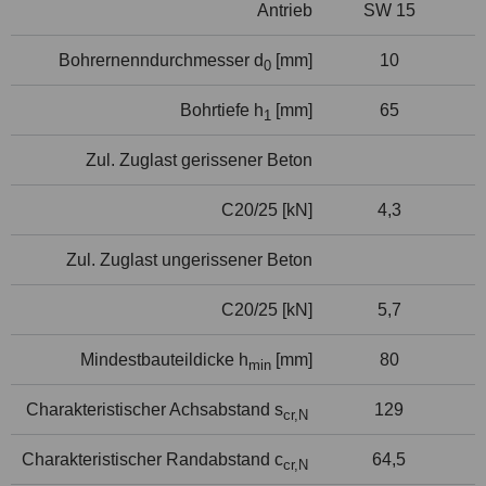
Antrieb
SW 15
Bohrernenndurchmesser d
[mm]
10
0
Bohrtiefe h
[mm]
65
1
Zul. Zuglast gerissener Beton
C20/25 [kN]
4,3
Zul. Zuglast ungerissener Beton
C20/25 [kN]
5,7
Mindestbauteildicke h
[mm]
80
min
Charakteristischer Achsabstand s
129
cr,N
Charakteristischer Randabstand c
64,5
cr,N