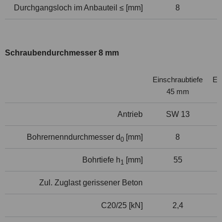
Durchgangsloch im Anbauteil ≤ [mm]
8
Schraubendurchmesser 8 mm
Einschraubtiefe
Ei
45 mm
Antrieb
SW 13
Bohrernenndurchmesser d
[mm]
8
0
Bohrtiefe h
[mm]
55
1
Zul. Zuglast gerissener Beton
C20/25 [kN]
2,4