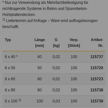
* Nur zur Verwendung als Mehrfachbefestigung für
nichttragende Systeme in Beton und Spannbeton-
Hohlplattendecken.
1)
Liefertermin auf Anfrage – Ware wird auftragsbezogen
beschafft.
Typ
Länge
G
Verp.
Artikel-
[mm]
[kg]
[Stück]
Nr.
6 x 40 *
40
0,02
100
115737
6 x 50
50
0,02
100
115720
6 x 60
60
0,02
100
115723
6 x 80
80
0,02
100
115738
1)
6 x 100
100
0,03
100
115739