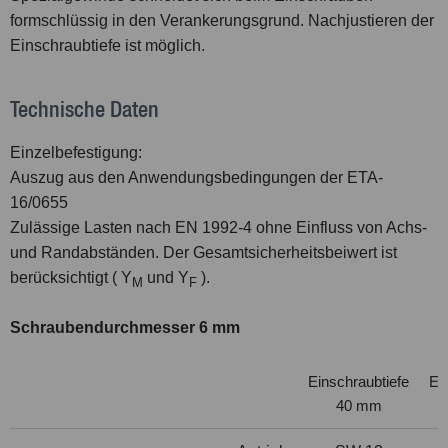
formschlüssig in den Verankerungsgrund. Nachjustieren der
Einschraubtiefe ist möglich.
Technische Daten
Einzelbefestigung:
Auszug aus den Anwendungsbedingungen der ETA-
16/0655
Zulässige Lasten nach EN 1992-4 ohne Einfluss von Achs-
und Randabständen. Der Gesamtsicherheitsbeiwert ist
berücksichtigt ( Y
und Y
).
M
F
Schraubendurchmesser 6 mm
Einschraubtiefe
Ei
40 mm