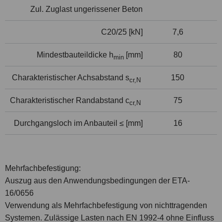
Zul. Zuglast ungerissener Beton
C20/25 [kN]
7,6
Mindestbauteildicke h
[mm]
80
min
Charakteristischer Achsabstand s
150
cr,N
Charakteristischer Randabstand c
75
cr,N
Durchgangsloch im Anbauteil ≤ [mm]
16
Mehrfachbefestigung:
Auszug aus den Anwendungsbedingungen der ETA-
16/0656
Verwendung als Mehrfachbefestigung von nichttragenden
Systemen. Zulässige Lasten nach EN 1992-4 ohne Einfluss