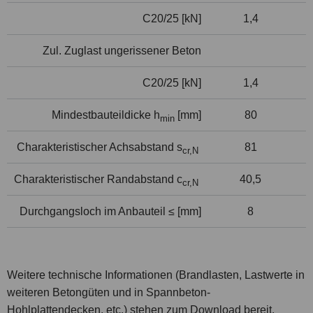
C20/25 [kN]
1,4
Zul. Zuglast ungerissener Beton
C20/25 [kN]
1,4
Mindestbauteildicke h
[mm]
80
min
Charakteristischer Achsabstand s
81
cr,N
Charakteristischer Randabstand c
40,5
cr,N
Durchgangsloch im Anbauteil ≤ [mm]
8
Weitere technische Informationen (Brandlasten, Lastwerte in
weiteren Betongüten und in Spannbeton-
Hohlplattendecken, etc.) stehen zum Download bereit.