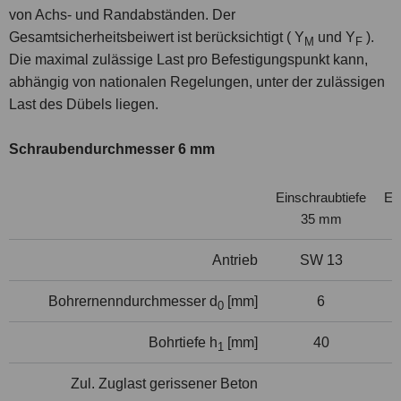
von Achs- und Randabständen. Der
Gesamtsicherheitsbeiwert ist berücksichtigt ( Y
und Y
).
M
F
Die maximal zulässige Last pro Befestigungspunkt kann,
abhängig von nationalen Regelungen, unter der zulässigen
Last des Dübels liegen.
Schraubendurchmesser 6 mm
Einschraubtiefe
Ei
35 mm
Antrieb
SW 13
Bohrernenndurchmesser d
[mm]
6
0
Bohrtiefe h
[mm]
40
1
Zul. Zuglast gerissener Beton