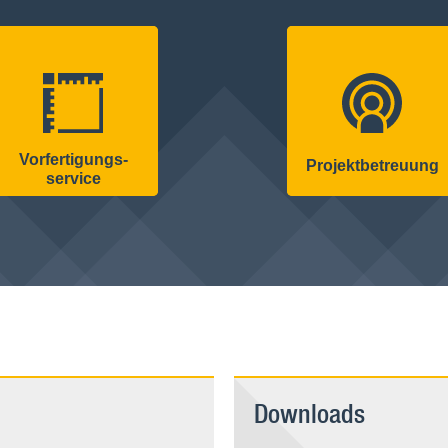
Vorfertigungs­
Projekt­betreuung
service
Downloads