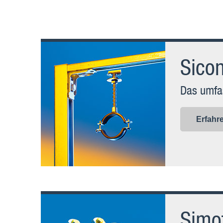
Sico
Das umfa
Erfahr
Simo