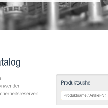
talog
n
Produktsuche
 Anwender
icherheitsreserven.