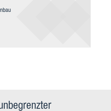
enbau
 unbegrenzter