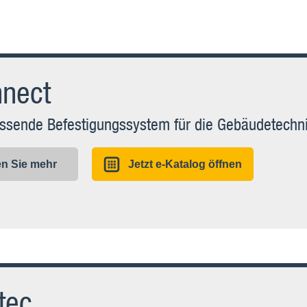
nnect
ssende Befestigungssystem für die Gebäudetechn
en Sie mehr
Jetzt e-Katalog öffnen
tec