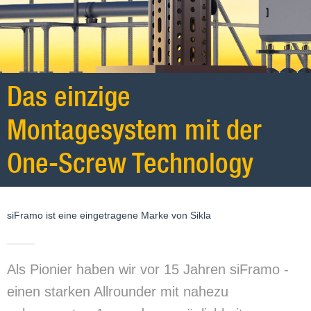
Das einzige
Montagesystem mit der
One-Screw Technology
siFramo ist eine eingetragene Marke von Sikla
Als Pionier haben wir vor 15 Jahren siFramo -
einen starken Allrounder mit nahezu